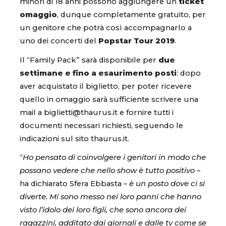
minori di 18 anni possono aggiungere un
ticket
omaggio
, dunque completamente gratuito, per
un genitore che potrà così accompagnarlo a
uno dei concerti del
Popstar Tour 2019
.
Il “Family Pack” sarà disponibile per
due
settimane e fino a esaurimento posti
: dopo
aver acquistato il biglietto, per poter ricevere
quello in omaggio sarà sufficiente scrivere una
mail a biglietti@thaurus.it e fornire tutti i
documenti necessari richiesti, seguendo le
indicazioni sul sito thaurus.it.
“
Ho pensato di coinvolgere i genitori in modo che
possano vedere che nello show è tutto positivo
–
ha dichiarato Sfera Ebbasta –
è un posto dove ci si
diverte. Mi sono messo nei loro panni che hanno
visto l’idolo dei loro figli, che sono ancora dei
ragazzini, additato dai giornali e dalle tv come se