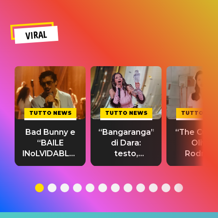
VIRAL
TUTTO NEWS
TUTTO NEWS
TUTTO NE
Bad Bunny e
“Bangaranga”
“The Cure”
“BAILE
di Dara:
Olivia
INoLVIDABLE”:
testo,
Rodrigo
testo,
traduzione e
testo,
traduzione e
significato
traduzion
significato
del singolo
significa