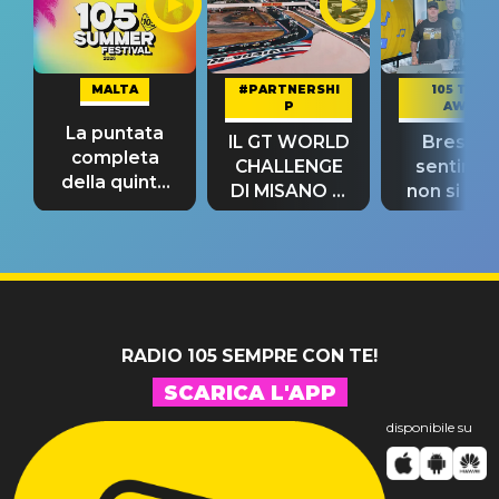
MALTA
#PARTNERSHI
105 TAKE
P
AWAY
La puntata
IL GT WORLD
Bresh: "I
completa
CHALLENGE
sentime
della quinta
DI MISANO si
non si pr
tappa
riconferma
fino alla n
un GRANDE
prima"
SUCCESSO!
RADIO 105 SEMPRE CON TE!
SCARICA L'APP
disponibile su