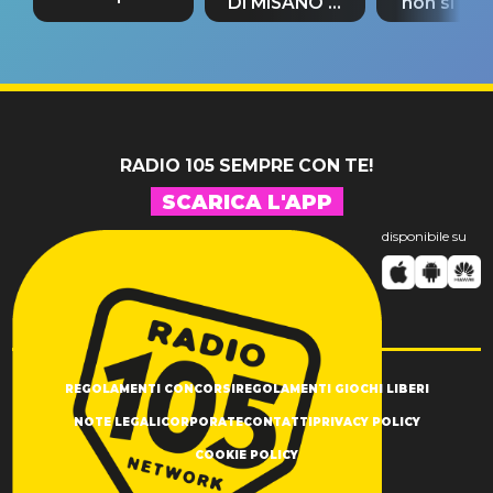
DI MISANO si
non si pr
tappa
riconferma
fino alla n
un GRANDE
prima"
SUCCESSO!
RADIO 105 SEMPRE CON TE!
SCARICA L'APP
disponibile su
REGOLAMENTI CONCORSI
REGOLAMENTI GIOCHI LIBERI
NOTE LEGALI
CORPORATE
CONTATTI
PRIVACY POLICY
COOKIE POLICY