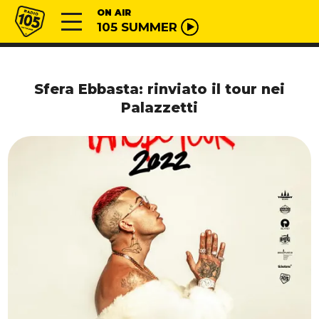
Vai al contenuto
Radio 105
ON AIR
105 SUMMER
Sfera Ebbasta: rinviato il tour nei
Palazzetti