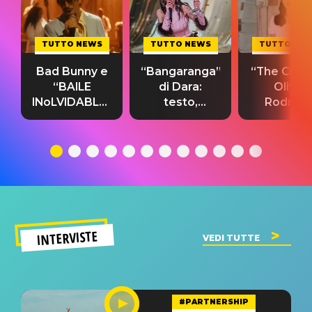
TUTTO NEWS
TUTTO NEWS
TUTTO NE
Bad Bunny e
“Bangaranga”
“The Cure”
“BAILE
di Dara:
Olivia
INoLVIDABLE”:
testo,
Rodrigo
testo,
traduzione e
testo,
traduzione e
significato
traduzion
significato
del singolo
significa
INTERVISTE
VEDI TUTTE
#PARTNERSHIP