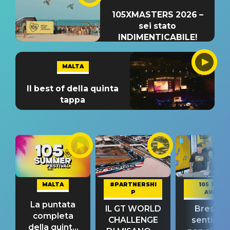
105XMASTERS 2026 –
sei stato
INDIMENTICABILE!
MALTA
Il best of della quinta
tappa
MALTA
#PARTNERSHI
105 TAKE
P
AWAY
La puntata
IL GT WORLD
Bresh: "I
completa
CHALLENGE
sentime
della quinta