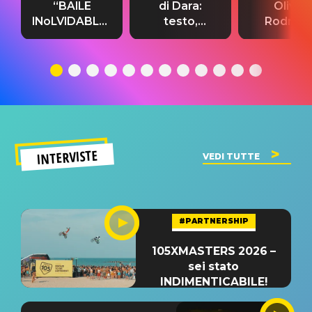
“BAILE
di Dara:
Olivia
INoLVIDABLE”:
testo,
Rodrigo
testo,
traduzione e
testo,
traduzione e
significato
traduzion
significato
del singolo
significa
INTERVISTE
VEDI TUTTE
#PARTNERSHIP
105XMASTERS 2026 –
sei stato
INDIMENTICABILE!