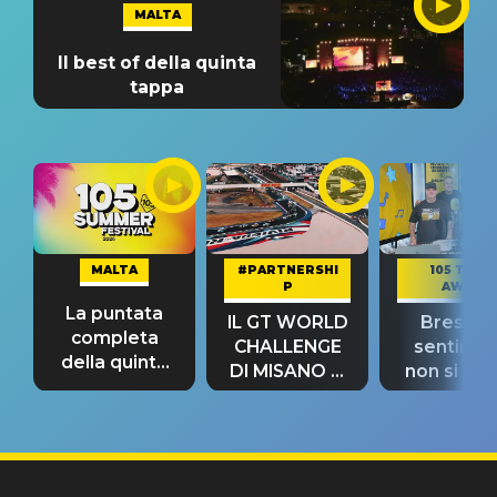
MALTA
Il best of della quinta
tappa
MALTA
#PARTNERSHI
105 TAKE
P
AWAY
La puntata
IL GT WORLD
Bresh: "I
completa
CHALLENGE
sentime
della quinta
DI MISANO si
non si pr
tappa
riconferma
fino alla n
un GRANDE
prima"
SUCCESSO!