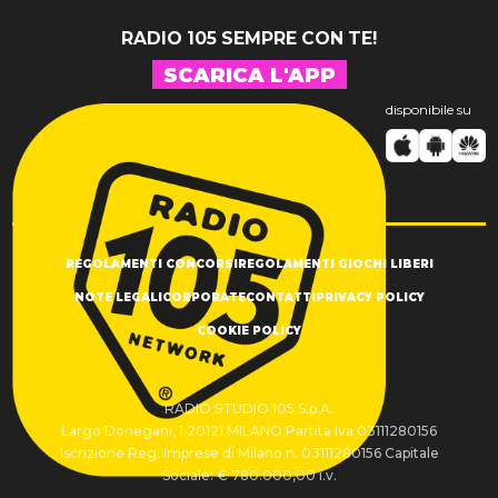
RADIO 105 SEMPRE CON TE!
SCARICA L'APP
disponibile su
REGOLAMENTI CONCORSI
REGOLAMENTI GIOCHI LIBERI
NOTE LEGALI
CORPORATE
CONTATTI
PRIVACY POLICY
COOKIE POLICY
RADIO STUDIO 105 S.p.A.
Largo Donegani, 1 20121 MILANO Partita Iva 03111280156
Iscrizione Reg. Imprese di Milano n. 03111280156 Capitale
Sociale: € 780.000,00 i.v.