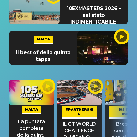
105XMASTERS 2026 –
sei stato
INDIMENTICABILE!
MALTA
Il best of della quinta
tappa
MALTA
#PARTNERSHI
105 TAKE
P
AWAY
La puntata
IL GT WORLD
Bresh: "I
completa
CHALLENGE
sentime
della quinta