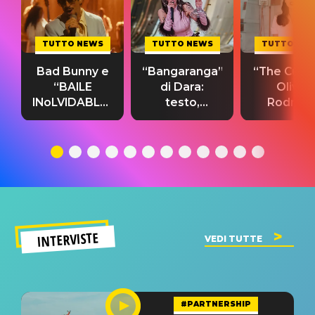
TUTTO NEWS
TUTTO NEWS
TUTTO NE
Bad Bunny e
“Bangaranga”
“The Cure”
“BAILE
di Dara:
Olivia
INoLVIDABLE”:
testo,
Rodrigo
testo,
traduzione e
testo,
traduzione e
significato
traduzion
significato
del singolo
significa
INTERVISTE
VEDI TUTTE
#PARTNERSHIP