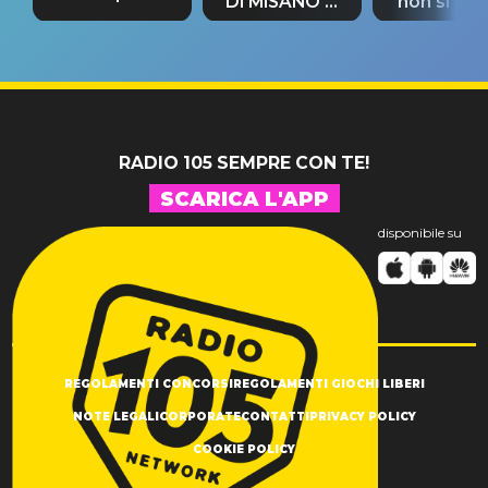
DI MISANO si
non si pr
tappa
riconferma
fino alla n
un GRANDE
prima"
SUCCESSO!
RADIO 105 SEMPRE CON TE!
SCARICA L'APP
disponibile su
REGOLAMENTI CONCORSI
REGOLAMENTI GIOCHI LIBERI
NOTE LEGALI
CORPORATE
CONTATTI
PRIVACY POLICY
COOKIE POLICY