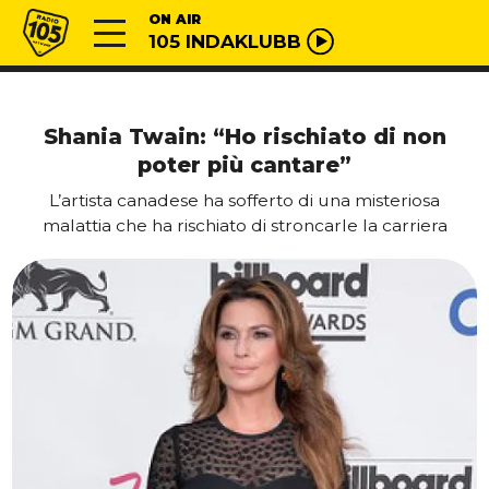
Vai al contenuto
Radio 105
ON AIR
105 INDAKLUBB
Shania Twain: “Ho rischiato di non
poter più cantare”
L’artista canadese ha sofferto di una misteriosa
malattia che ha rischiato di stroncarle la carriera