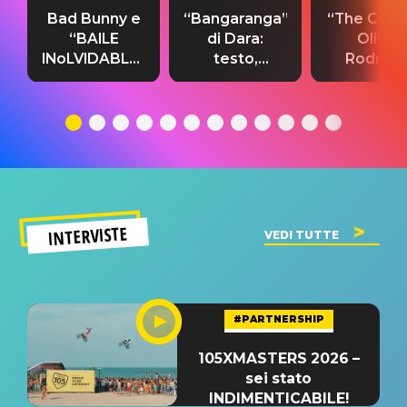
Bad Bunny e
“Bangaranga”
“The Cure”
“BAILE
di Dara:
Olivia
INoLVIDABLE”:
testo,
Rodrigo
testo,
traduzione e
testo,
traduzione e
significato
traduzion
significato
del singolo
significa
INTERVISTE
VEDI TUTTE
#PARTNERSHIP
105XMASTERS 2026 –
sei stato
INDIMENTICABILE!