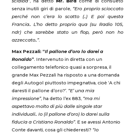
scialba”
, ha detto
Mr. Bird
come di consueto
senza inutili giri di parole,
“Ero proprio scioccato
perché non c’era lo scatto (..) E poi questa
Francia.. L’ho detto proprio qua (su Radio 105,
ndr) che sarebbe stato un flop, però non ho
azzeccato..”
.
Max Pezzali: “
Il pallone d’oro lo darei a
Ronaldo
”
. Intervenuto in diretta con un
collegamento telefonico quasi a sorpresa, il
grande Max Pezzali ha risposto a una domanda
degli Autogol piuttosto impegnativa, cioè ‘A chi
daresti il pallone d’oro?’.
“E’ una mia
impressione”
, ha detto l’ex 883,
“ma mi
aspettavo molto di più dalle singole star
individuali.. Io (il pallone d’oro) lo darei sulla
fiducia a Cristiano Ronaldo”
. E se avessi Antonio
Conte davanti, cosa gli chiederesti?
“Io