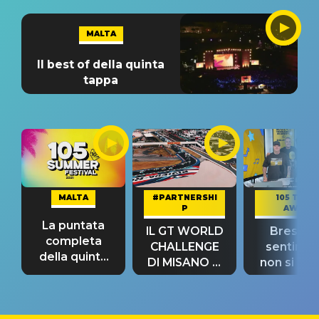
MALTA
Il best of della quinta
tappa
MALTA
#PARTNERSHI
105 TAKE
P
AWAY
La puntata
IL GT WORLD
Bresh: "I
completa
CHALLENGE
sentime
della quinta
DI MISANO si
non si pr
tappa
riconferma
fino alla n
un GRANDE
prima"
SUCCESSO!