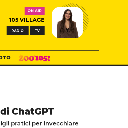
ON AIR
105 VILLAGE
RADIO
TV
OTO
a di ChatGPT
gli pratici per invecchiare