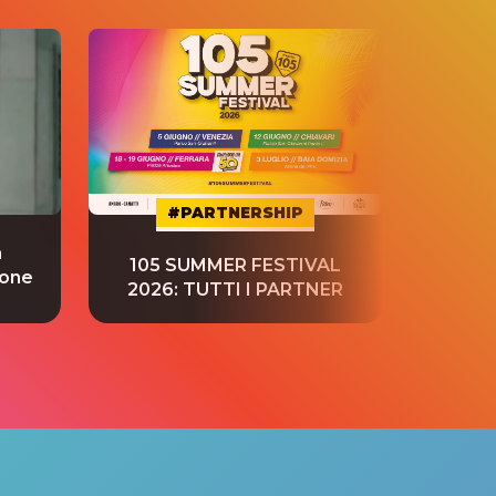
#PARTNERSHIP
a
“S
105 SUMMER FESTIVAL
ione
tradu
2026: TUTTI I PARTNER