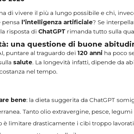
na di vivere il più a lungo possibile e chi, inve
e pensa
l’intelligenza artificiale
? Se interpell
, la risposta di
ChatGPT
rimanda tutto sulla quali
à: una questione di buone abitudi
I, puntare al traguardo dei
120 anni
ha poco se
sulla
salute
. La longevità infatti, dipende da a
 costanza nel tempo.
are bene
: la dieta suggerita da ChatGPT somig
ranea. Tanto olio extravergine, pesce, legumi e 
 è limitare drasticamente i cibi troppo lavorati