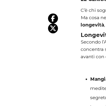
C’è chi sog
Ma cosa n
longevità
Longevit
Secondo l’A
concentra 
avanti con
Mangi
mediter
segreto