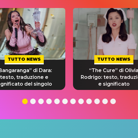
TUTTO NEWS
TUTTO NEWS
Bangaranga” di Dara:
“The Cure” di Olivi
testo, traduzione e
Rodrigo: testo, traduz
ignificato del singolo
e significato