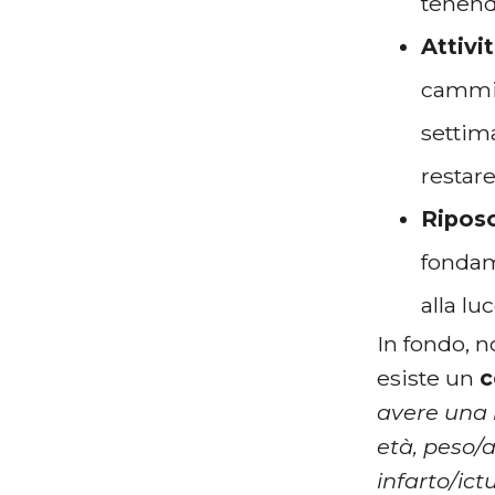
tenend
Attivit
cammin
settim
restar
Riposo
fondam
alla lu
In fondo, n
esiste un
c
avere una r
età, peso/a
infarto/ict