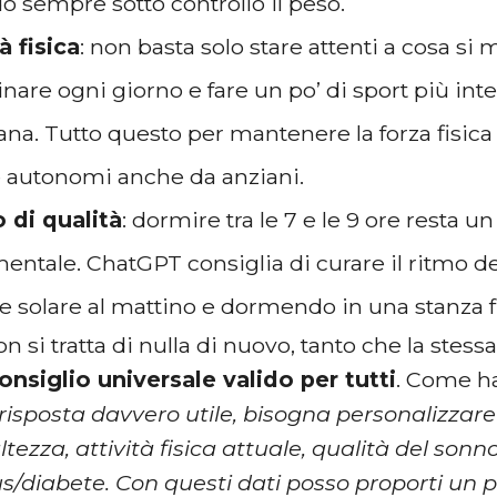
o sempre sotto controllo il peso.
à fisica
: non basta solo stare attenti a cosa si
are ogni giorno e fare un po’ di sport più inte
ana. Tutto questo per mantenere la forza fisica
e autonomi anche da anziani.
 di qualità
: dormire tra le 7 e le 9 ore resta un
entale. ChatGPT consiglia di curare il ritmo 
ce solare al mattino e dormendo in una stanza f
on si tratta di nulla di nuovo, tanto che la stes
onsiglio universale valido per tutti
. Come ha
isposta davvero utile, bisogna personalizzare 
ltezza, attività fisica attuale, qualità del sonno
us/diabete. Con questi dati posso proporti un p