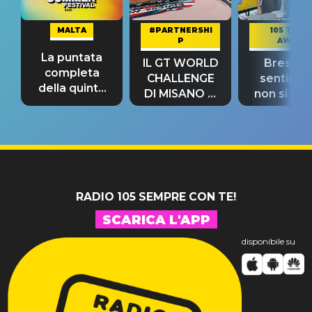
MALTA
#PARTNERSHI
105 TAKE
P
AWAY
La puntata
IL GT WORLD
Bresh: "I
completa
CHALLENGE
sentime
della quinta
DI MISANO si
non si pr
tappa
riconferma
fino alla n
un GRANDE
prima"
SUCCESSO!
RADIO 105 SEMPRE CON TE!
SCARICA L'APP
disponibile su