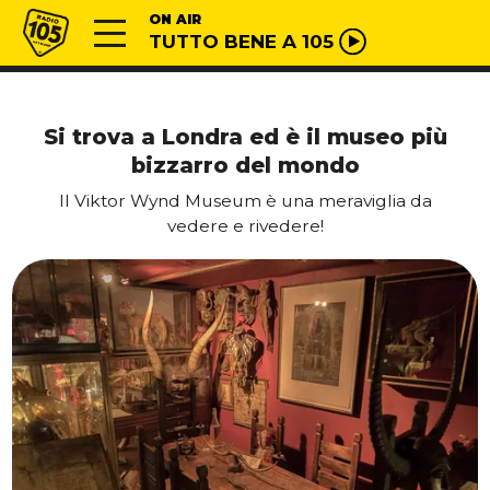
Vai al contenuto
Radio 105
ON AIR
TUTTO BENE A 105
Si trova a Londra ed è il museo più
bizzarro del mondo
Il Viktor Wynd Museum è una meraviglia da
vedere e rivedere!