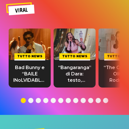
VIRAL
TUTTO NEWS
TUTTO NEWS
TUTTO NE
Bad Bunny e
“Bangaranga”
“The Cure”
“BAILE
di Dara:
Olivia
INoLVIDABLE”:
testo,
Rodrigo
testo,
traduzione e
testo,
traduzione e
significato
traduzion
significato
del singolo
significa