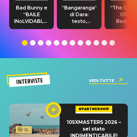
Bad Bunny e
“Bangaranga”
“The Cure”
“BAILE
di Dara:
Olivia
INoLVIDABLE”:
testo,
Rodrigo
testo,
traduzione e
testo,
traduzione e
significato
traduzion
significato
del singolo
significa
INTERVISTE
VEDI TUTTE
#PARTNERSHIP
105XMASTERS 2026 –
sei stato
INDIMENTICABILE!