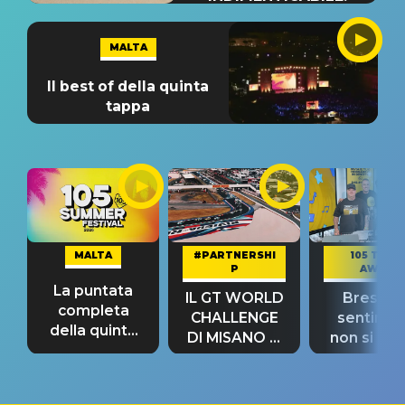
MALTA
Il best of della quinta
tappa
MALTA
#PARTNERSHI
105 TAKE
P
AWAY
La puntata
IL GT WORLD
Bresh: "I
completa
CHALLENGE
sentime
della quinta
DI MISANO si
non si pr
tappa
riconferma
fino alla n
un GRANDE
prima"
SUCCESSO!