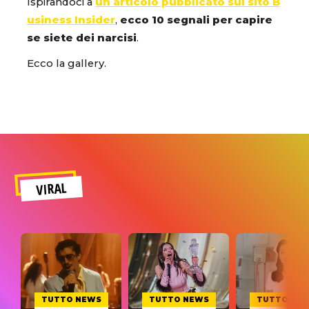
Ispirandoci a
un articolo pubblicato sul sito B
usiness Insider
,
ecco 10 segnali per capire
se siete dei narcisi
.
Ecco la gallery.
VIRAL
TUTTO NEWS
TUTTO NEWS
TUTTO NE