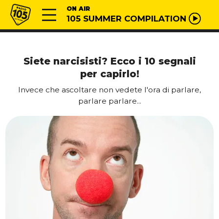
Vai al contenuto
Radio 105
ON AIR
105 SUMMER COMPILATION
Siete narcisisti? Ecco i 10 segnali
per capirlo!
Invece che ascoltare non vedete l'ora di parlare,
parlare parlare...