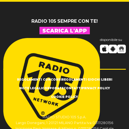
RADIO 105 SEMPRE CON TE!
SCARICA L'APP
disponibile su
REGOLAMENTI CONCORSI
REGOLAMENTI GIOCHI LIBERI
NOTE LEGALI
CORPORATE
CONTATTI
PRIVACY POLICY
COOKIE POLICY
RADIO STUDIO 105 S.p.A.
Largo Donegani, 1 20121 MILANO Partita Iva 03111280156
Iscrizione Reg. Imprese di Milano n. 03111280156 Capitale