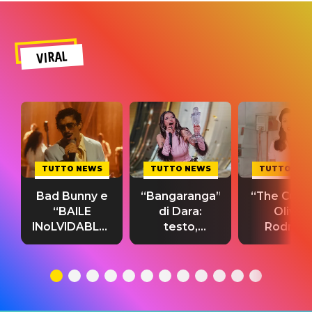
VIRAL
TUTTO NEWS
TUTTO NEWS
TUTTO NE
Bad Bunny e
“Bangaranga”
“The Cure”
“BAILE
di Dara:
Olivia
INoLVIDABLE”:
testo,
Rodrigo
testo,
traduzione e
testo,
traduzione e
significato
traduzion
significato
del singolo
significa