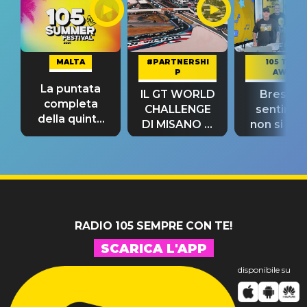
MALTA
#PARTNERSHI
105 TAKE
P
AWAY
La puntata
IL GT WORLD
Bresh: "I
completa
CHALLENGE
sentime
della quinta
DI MISANO si
non si pr
tappa
riconferma
fino alla n
un GRANDE
prima"
SUCCESSO!
RADIO 105 SEMPRE CON TE!
SCARICA L'APP
disponibile su