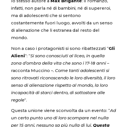
lo stesso autore a
Max Brigante
: il romanzo,
infatti, non parla né di bambini, né di supereroi,
ma di adolescenti che si sentono
costantemente fuori luogo, avvolti da un senso
di alienazione che li estranea dal resto del
mondo.
Non a caso i protagonisti si sono ribattezzati “
Gli
Alieni
“: “
Si sono conosciuti al liceo, in quella
zona d’ombra della vita che sono i 17-18 anni
–
racconta Muccino –
. Come tanti adolescenti si
sono ritrovati riconoscendo le loro diversità, il loro
senso di alienazione rispetto al mondo, la loro
incapacità di starci dentro, di sottostare alle
regole
“.
Questa unione viene sconvolta da un evento: “
Ad
un certo punto uno di loro scompare nel nulla
per 15 anni, nessuno sa più nulla di lui.
Questa