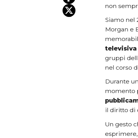
non sempre
Siamo nel 
Morgan e El
memorabile
televisiva
gruppi del
nel corso d
Durante una
momento pi
pubblicame
il diritto 
Un gesto c
esprimere, 