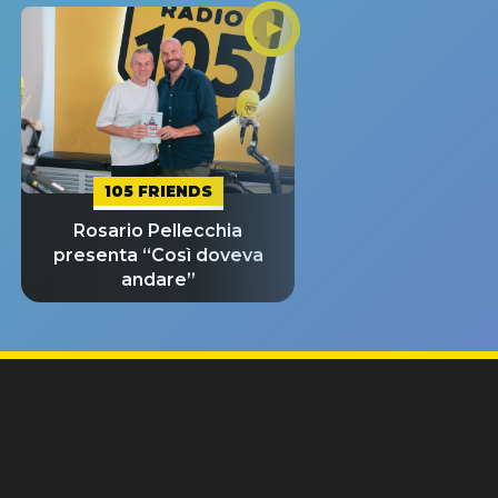
105 FRIENDS
Rosario Pellecchia
presenta “Così doveva
andare”