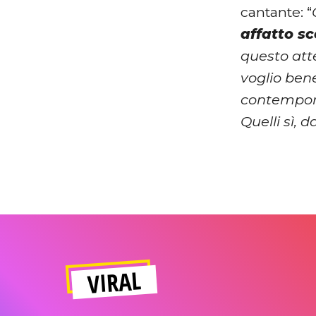
cantante: “
affatto s
questo att
voglio bene
contempora
Quelli sì, 
VIRAL