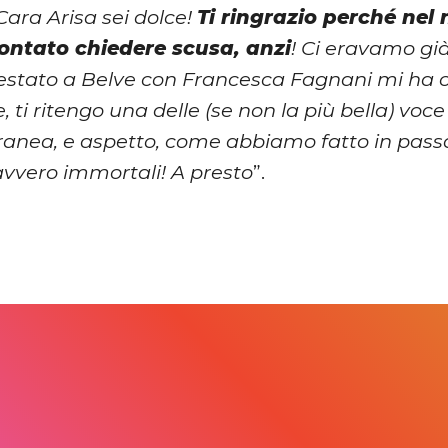
Cara Arisa sei dolce!
Ti ringrazio perché nel
contato chiedere scusa, anzi
! Ci eravamo già
estato a Belve con Francesca Fagnani mi ha 
, ti ritengo una delle (se non la più bella) voc
nea, e aspetto, come abbiamo fatto in passato,
davvero immortali! A presto
”.