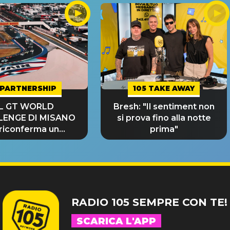
PARTNERSHIP
105 TAKE AWAY
IL GT WORLD
Bresh: "Il sentiment non
LENGE DI MISANO
si prova fino alla notte
 riconferma un
prima"
NDE SUCCESSO!
RADIO 105 SEMPRE CON TE!
SCARICA L'APP