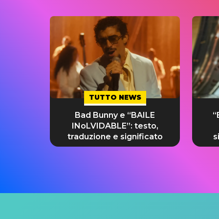
TUTTO NEWS
Bad Bunny e “BAILE
“
INoLVIDABLE”: testo,
traduzione e significato
s