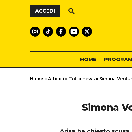
Vai al contenuto
ACCEDI
HOME
PROGRAM
Home
»
Articoli
»
Tutto news
»
Simona Ventura 
Simona Ven
Arisa ha chiesto scusa 