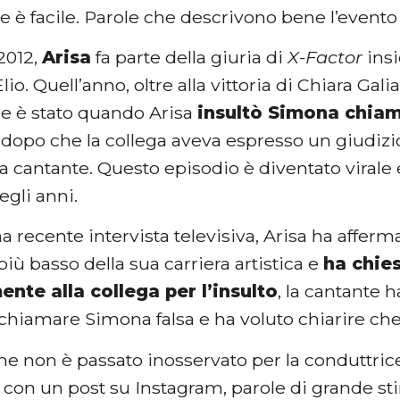
 è facile. Parole che descrivono bene l’event
2012,
Arisa
fa parte della giuria di
X-Factor
ins
io. Quell’anno, oltre alla vittoria di Chiara Gal
 è stato quando Arisa
insultò Simona chiam
dopo che la collega aveva espresso un giudizi
la cantante. Questo episodio è diventato virale
egli anni.
 recente intervista televisiva, Arisa ha afferma
ù basso della sua carriera artistica e
ha chie
nte alla collega per l’insulto
, la cantante 
di chiamare Simona falsa e ha voluto chiarire ch
he non è passato inosservato per la conduttric
con un post su Instagram, parole di grande sti