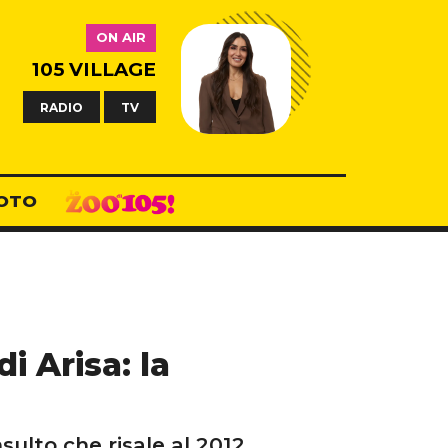
ON AIR
105 VILLAGE
RADIO
TV
OTO
i Arisa: la
sulto che risale al 2012