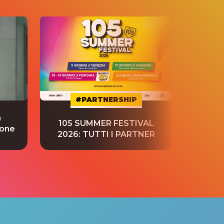
#PARTNERSHIP
a
“S
105 SUMMER FESTIVAL
ione
tradu
2026: TUTTI I PARTNER