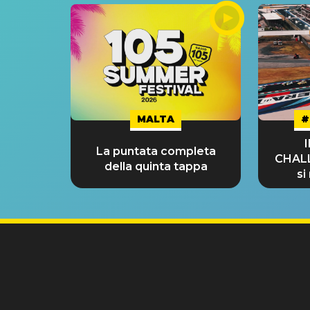
MALTA
#
La puntata completa
CHAL
della quinta tappa
si
GRA