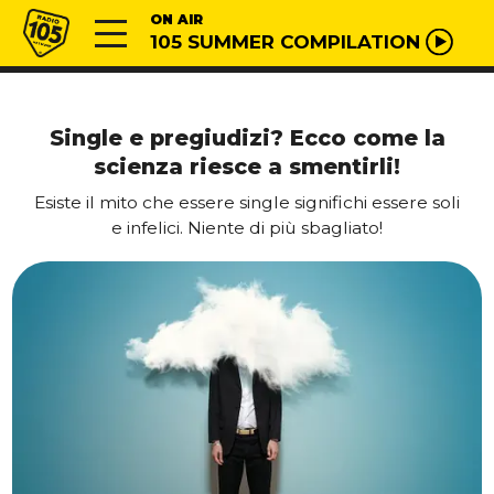
Vai al contenuto
Radio 105
ON AIR
105 SUMMER COMPILATION
Single e pregiudizi? Ecco come la
scienza riesce a smentirli!
Esiste il mito che essere single significhi essere soli
e infelici. Niente di più sbagliato!