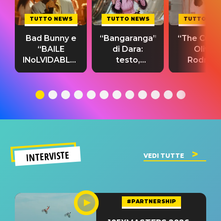
TUTTO NEWS
TUTTO NEWS
TUTTO NE
Bad Bunny e
“Bangaranga”
“The Cure”
“BAILE
di Dara:
Olivia
INoLVIDABLE”:
testo,
Rodrigo
testo,
traduzione e
testo,
traduzione e
significato
traduzion
significato
del singolo
significa
INTERVISTE
VEDI TUTTE
#PARTNERSHIP