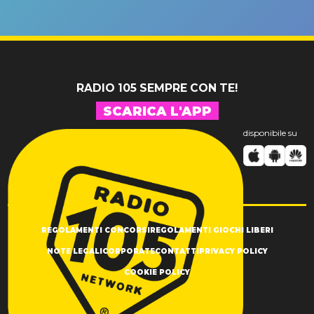
un GRANDE
prima"
SUCCESSO!
RADIO 105 SEMPRE CON TE!
SCARICA L'APP
disponibile su
REGOLAMENTI CONCORSI
REGOLAMENTI GIOCHI LIBERI
NOTE LEGALI
CORPORATE
CONTATTI
PRIVACY POLICY
COOKIE POLICY