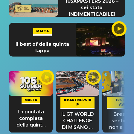
105XMASTERS 2026 –
sei stato
INDIMENTICABILE!
MALTA
Il best of della quinta
tappa
MALTA
#PARTNERSHI
105 TAKE
P
AWAY
La puntata
IL GT WORLD
Bresh: "I
completa
CHALLENGE
sentime
della quinta
DI MISANO si
non si pr
tappa
riconferma
fino alla n