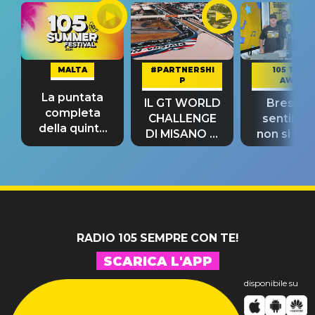
MALTA
#PARTNERSHI
105 TAKE
P
AWAY
La puntata
IL GT WORLD
Bresh: "I
completa
CHALLENGE
sentime
della quinta
DI MISANO si
non si pr
tappa
riconferma
fino alla n
un GRANDE
prima"
SUCCESSO!
RADIO 105 SEMPRE CON TE!
SCARICA L'APP
disponibile su