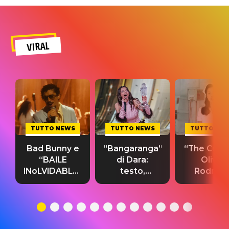
VIRAL
TUTTO NEWS
TUTTO NEWS
TUTTO NE
Bad Bunny e
“Bangaranga”
“The Cure”
“BAILE
di Dara:
Olivia
INoLVIDABLE”:
testo,
Rodrigo
testo,
traduzione e
testo,
traduzione e
significato
traduzion
significato
del singolo
significa