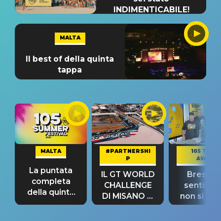
INDIMENTICABILE!
MALTA
Il best of della quinta
tappa
MALTA
#PARTNERSHI
105 TAKE
P
AWAY
La puntata
IL GT WORLD
Bresh: "I
completa
CHALLENGE
sentime
della quinta
DI MISANO si
non si pr
tappa
riconferma
fino alla n
un GRANDE
prima"