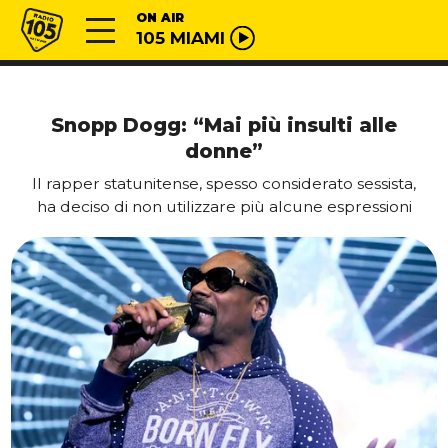
Vai al contenuto
Radio 105
ON AIR
105 MIAMI
Snopp Dogg: “Mai più insulti alle
donne”
Il rapper statunitense, spesso considerato sessista,
ha deciso di non utilizzare più alcune espressioni