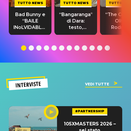
TUTTO NEWS
TUTTO NEWS
TUTTO NE
Bad Bunny e
“Bangaranga”
“The Cure”
“BAILE
di Dara:
Olivia
INoLVIDABLE”:
testo,
Rodrigo
testo,
traduzione e
testo,
traduzione e
significato
traduzion
significato
del singolo
significa
INTERVISTE
VEDI TUTTE
#PARTNERSHIP
105XMASTERS 2026 –
sei stato