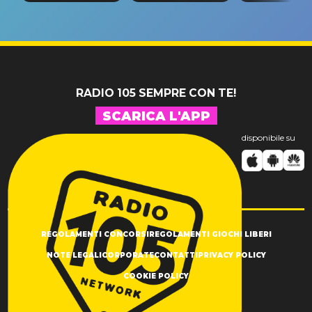
riconferma
fino alla n
un GRANDE
prima"
SUCCESSO!
RADIO 105 SEMPRE CON TE!
SCARICA L'APP
disponibile su
REGOLAMENTI CONCORSI
REGOLAMENTI GIOCHI LIBERI
NOTE LEGALI
CORPORATE
CONTATTI
PRIVACY POLICY
COOKIE POLICY