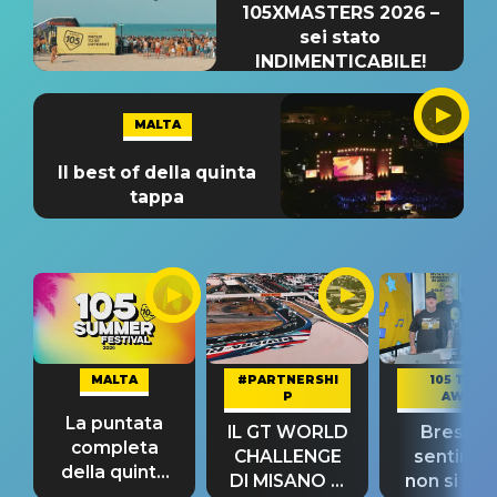
105XMASTERS 2026 –
sei stato
INDIMENTICABILE!
MALTA
Il best of della quinta
tappa
MALTA
#PARTNERSHI
105 TAKE
P
AWAY
La puntata
IL GT WORLD
Bresh: "I
completa
CHALLENGE
sentime
della quinta
DI MISANO si
non si pr
tappa