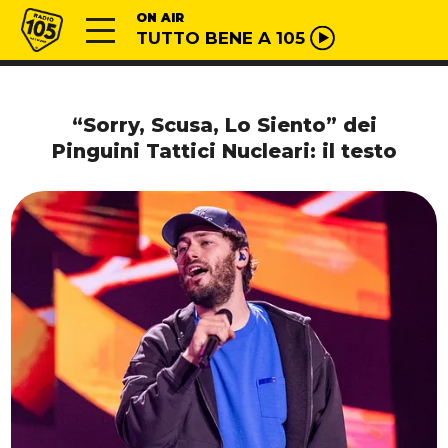
Vai al contenuto
Radio 105
ON AIR
TUTTO BENE A 105
“Sorry, Scusa, Lo Siento” dei
Pinguini Tattici Nucleari: il testo