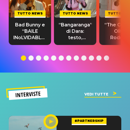
TUTTO NEWS
TUTTO NEWS
TUTTO NE
Bad Bunny e
“Bangaranga”
“The Cure”
“BAILE
di Dara:
Olivia
INoLVIDABLE”:
testo,
Rodrigo
testo,
traduzione e
testo,
traduzione e
significato
traduzion
significato
del singolo
significa
INTERVISTE
VEDI TUTTE
#PARTNERSHIP