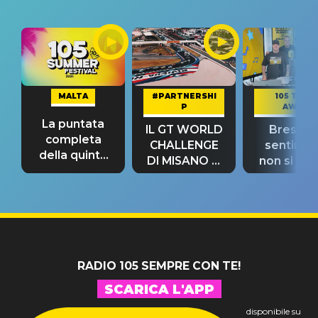
MALTA
#PARTNERSHI
105 TAKE
P
AWAY
La puntata
IL GT WORLD
Bresh: "I
completa
CHALLENGE
sentime
della quinta
DI MISANO si
non si pr
tappa
riconferma
fino alla n
un GRANDE
prima"
SUCCESSO!
RADIO 105 SEMPRE CON TE!
SCARICA L'APP
disponibile su