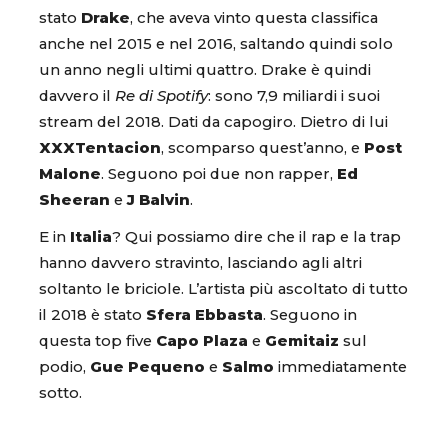
stato
Drake
, che aveva vinto questa classifica
anche nel 2015 e nel 2016, saltando quindi solo
un anno negli ultimi quattro. Drake è quindi
davvero il
Re di Spotify
: sono 7,9 miliardi i suoi
stream del 2018. Dati da capogiro. Dietro di lui
XXXTentacion
, scomparso quest’anno, e
Post
Malone
. Seguono poi due non rapper,
Ed
Sheeran
e
J Balvin
.
E in
Italia
? Qui possiamo dire che il rap e la trap
hanno davvero stravinto, lasciando agli altri
soltanto le briciole. L’artista più ascoltato di tutto
il 2018 è stato
Sfera Ebbasta
. Seguono in
questa top five
Capo Plaza
e
Gemitaiz
sul
podio,
Gue Pequeno
e
Salmo
immediatamente
sotto.