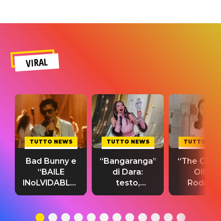
VIRAL
TUTTO NEWS
TUTTO NEWS
TUTTO NE
Bad Bunny e
“Bangaranga”
“The Cure”
“BAILE
di Dara:
Olivia
INoLVIDABLE”:
testo,
Rodrigo
testo,
traduzione e
testo,
traduzione e
significato
traduzion
significato
del singolo
significa