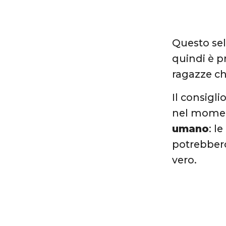
Questo self
quindi è p
ragazze ch
Il consigl
nel moment
umano
: l
potrebbero
vero.