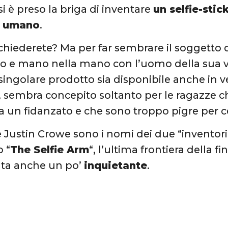
i è preso la briga di inventare
un selfie-stic
o umano
.
 chiederete? Ma per far sembrare il soggetto 
 e mano nella mano con l’uomo della sua vit
singolare prodotto sia disponibile anche in v
embra concepito soltanto per le ragazze che
za un fidanzato e che sono troppo pigre per 
e Justin Crowe sono i nomi dei due “inventor
 “
The Selfie Arm
“, l’ultima frontiera della fi
sulta anche un po’
inquietante
.