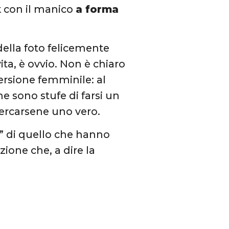
k
con il manico
a forma
della foto felicemente
a, è ovvio. Non è chiaro
ersione femminile: al
 sono stufe di farsi un
cercarsene uno vero.
i” di quello che hanno
nzione che, a dire la