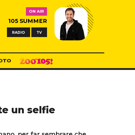
ON AIR
105 SUMMER
RADIO
TV
OTO
e un selfie
 umano, per far sembrare che