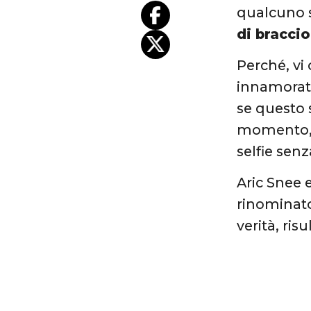
qualcuno s
di bracci
Perché, vi
innamorato
se questo 
momento, s
selfie sen
Aric Snee 
rinominato
verità, ri