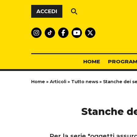
Vai al contenuto
ACCEDI
HOME
PROGRAM
Home
»
Articoli
»
Tutto news
»
Stanche dei se
Stanche de
Per la serie "oggetti assur