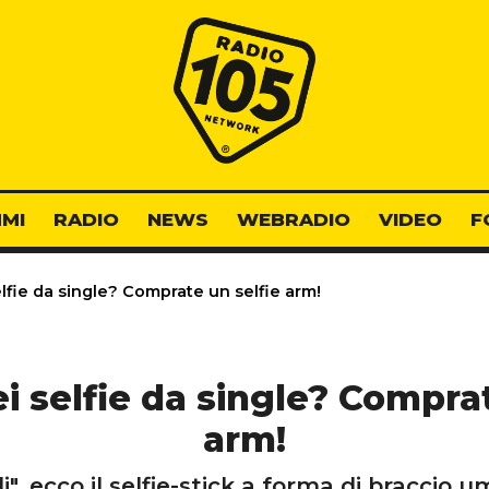
Radio 105
MI
RADIO
NEWS
WEBRADIO
VIDEO
F
lfie da single? Comprate un selfie arm!
i selfie da single? Comprat
arm!
di", ecco il selfie-stick a forma di braccio