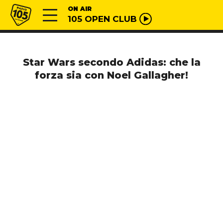
Vai al contenuto
Radio 105
ON AIR
105 OPEN CLUB
Star Wars secondo Adidas: che la
forza sia con Noel Gallagher!