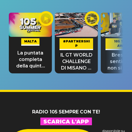
MALTA
#PARTNERSHI
105 TAKE
P
AWAY
La puntata
IL GT WORLD
Bresh: "I
completa
CHALLENGE
sentime
della quinta
DI MISANO si
non si pr
tappa
riconferma
fino alla n
un GRANDE
prima"
SUCCESSO!
RADIO 105 SEMPRE CON TE!
SCARICA L'APP
disponibile su