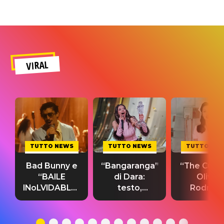
VIRAL
TUTTO NEWS
TUTTO NEWS
TUTTO NE
Bad Bunny e
“Bangaranga”
“The Cure”
“BAILE
di Dara:
Olivia
INoLVIDABLE”:
testo,
Rodrigo
testo,
traduzione e
testo,
traduzione e
significato
traduzion
significato
del singolo
significa