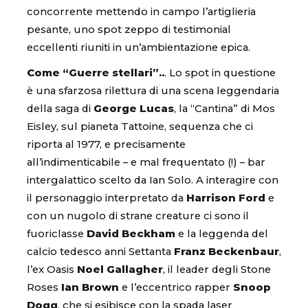
concorrente mettendo in campo l’artiglieria
pesante, uno spot zeppo di testimonial
eccellenti riuniti in un’ambientazione epica.
Come “Guerre stellari”..
. Lo spot in questione
è una sfarzosa rilettura di una scena leggendaria
della saga di
George Lucas
, la “Cantina” di Mos
Eisley, sul pianeta Tattoine, sequenza che ci
riporta al 1977, e precisamente
all’indimenticabile – e mal frequentato (!) – bar
intergalattico scelto da Ian Solo. A interagire con
il personaggio interpretato da
Harrison Ford
e
con un nugolo di strane creature ci sono il
fuoriclasse
David Beckham
e la leggenda del
calcio tedesco anni Settanta
Franz Beckenbaur
,
l’ex Oasis
Noel Gallagher
, il leader degli Stone
Roses
Ian Brown
e l’eccentrico rapper
Snoop
Dogg
, che si esibisce con la spada laser