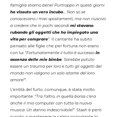
famiglia stiamo bene! Purtroppo in questi giorni
ho vissuto un vero incubo
… Non so se
conoscevano i miei spostamenti, ma non riuscivo
a credere che in pochi secondi
mi stavano
rubando gli oggetti che ho impiegato una
vita per comprare
”. Il cantante ha subito
pensato alle figlie che per fortuna non erano
con lui: “
Fortunatamente il tutto è successo
in
assenza delle mie
bimbe
. Sarebbe potuto
essere un trauma per loro e tutti gli oggetti del
mondo non valgono un solo istante del loro
amore!
”.
L’entità del furto, comunque, è stata molto
importante: “
Tra l’altro, in quella borsa c’era
anche il mio computer con tutta la nuova
musica. Un danno indescrivibile!
”. Stash è però
riuscito a mantenere la calma nonostante lo