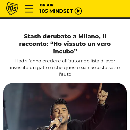
Vai al contenuto
Radio 105
ON AIR
105 MINDSET
Stash derubato a Milano, il
racconto: “Ho vissuto un vero
incubo”
I ladri fanno credere all’automobilista di aver
investito un gatto o che questo sia nascosto sotto
l’auto