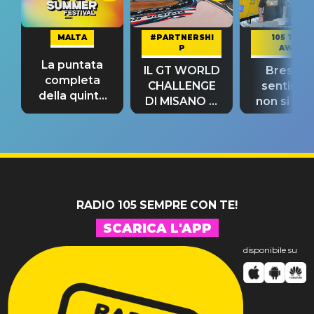
MALTA
#PARTNERSHI
105 TAKE
P
AWAY
La puntata
IL GT WORLD
Bresh: "I
completa
CHALLENGE
sentime
della quinta
DI MISANO si
non si pr
tappa
riconferma
fino alla n
un GRANDE
prima"
SUCCESSO!
RADIO 105 SEMPRE CON TE!
SCARICA L'APP
disponibile su