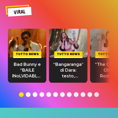
VIRAL
TUTTO NEWS
TUTTO NEWS
TUTTO NE
Bad Bunny e
“Bangaranga”
“The Cure”
“BAILE
di Dara:
Olivia
INoLVIDABLE”:
testo,
Rodrigo
testo,
traduzione e
testo,
traduzione e
significato
traduzion
significato
del singolo
significa