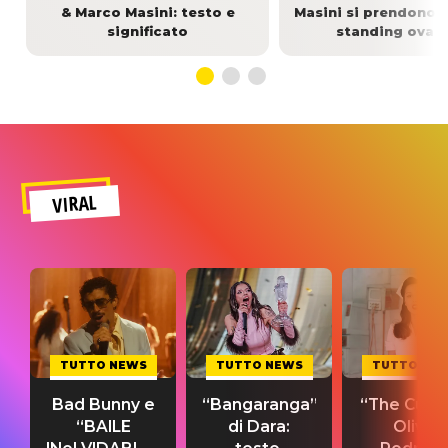
& Marco Masini: testo e
Masini si prendono l
significato
standing ovat
VIRAL
TUTTO NEWS
TUTTO NEWS
TUTTO NE
Bad Bunny e
“Bangaranga”
“The Cure”
“BAILE
di Dara:
Olivia