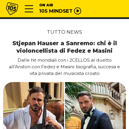
Vai al contenuto
Radio 105
ON AIR
105 MINDSET
TUTTO NEWS
Stjepan Hauser a Sanremo: chi è il
violoncellista di Fedez e Masini
Dalle hit mondiali con i 2CELLOS al duetto
all'Ariston con Fedez e Masini: biografia, successi e
vita privata del musicista croato