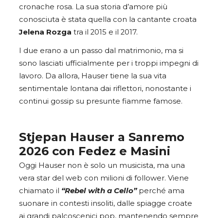
cronache rosa. La sua storia d’amore più
conosciuta è stata quella con la cantante croata
Jelena Rozga
tra il 2015 e il 2017.
I due erano a un passo dal matrimonio, ma si
sono lasciati ufficialmente per i troppi impegni di
lavoro. Da allora, Hauser tiene la sua vita
sentimentale lontana dai riflettori, nonostante i
continui gossip su presunte fiamme famose.
Stjepan Hauser a Sanremo
2026 con Fedez e Masini
Oggi Hauser non è solo un musicista, ma una
vera star del web con milioni di follower. Viene
chiamato il
“Rebel with a Cello”
perché ama
suonare in contesti insoliti, dalle spiagge croate
ai grandi palcoscenici pop, mantenendo sempre