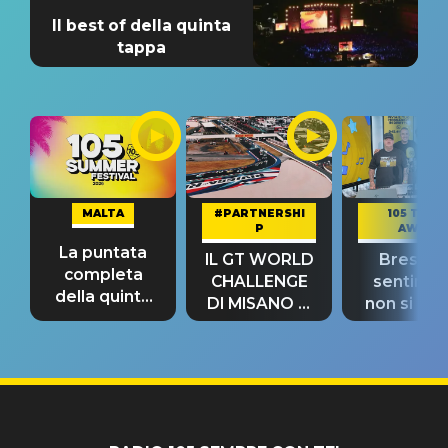
Il best of della quinta
tappa
MALTA
#PARTNERSHI
105 TAKE
P
AWAY
La puntata
IL GT WORLD
Bresh: "I
completa
CHALLENGE
sentime
della quinta
DI MISANO si
non si pr
tappa
riconferma
fino alla n
un GRANDE
prima"
SUCCESSO!