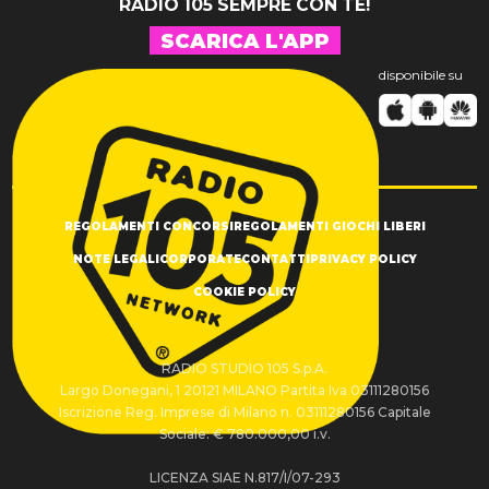
RADIO 105 SEMPRE CON TE!
SCARICA L'APP
disponibile su
REGOLAMENTI CONCORSI
REGOLAMENTI GIOCHI LIBERI
NOTE LEGALI
CORPORATE
CONTATTI
PRIVACY POLICY
COOKIE POLICY
RADIO STUDIO 105 S.p.A.
Largo Donegani, 1 20121 MILANO Partita Iva 03111280156
Iscrizione Reg. Imprese di Milano n. 03111280156 Capitale
Sociale: € 780.000,00 i.v.
LICENZA SIAE N.817/I/07-293