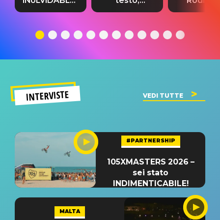
INoLVIDABLE”:
testo,
Rodrigo
testo,
traduzione e
testo,
traduzione e
significato
traduzion
significato
del singolo
significa
INTERVISTE
VEDI TUTTE
#PARTNERSHIP
105XMASTERS 2026 –
sei stato
INDIMENTICABILE!
MALTA