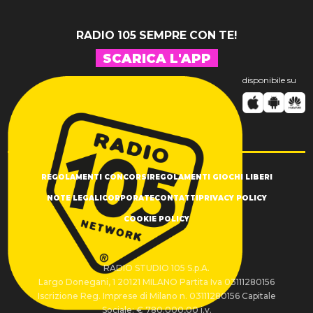
RADIO 105 SEMPRE CON TE!
SCARICA L'APP
disponibile su
REGOLAMENTI CONCORSI
REGOLAMENTI GIOCHI LIBERI
NOTE LEGALI
CORPORATE
CONTATTI
PRIVACY POLICY
COOKIE POLICY
RADIO STUDIO 105 S.p.A.
Largo Donegani, 1 20121 MILANO Partita Iva 03111280156
Iscrizione Reg. Imprese di Milano n. 03111280156 Capitale
Sociale: € 780.000,00 i.v.