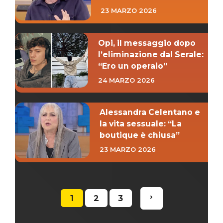
23 MARZO 2026
Opi, il messaggio dopo
l’eliminazione dal Serale:
“Ero un operaio”
24 MARZO 2026
Alessandra Celentano e
la vita sessuale: “La
boutique è chiusa”
23 MARZO 2026
›
1
2
3