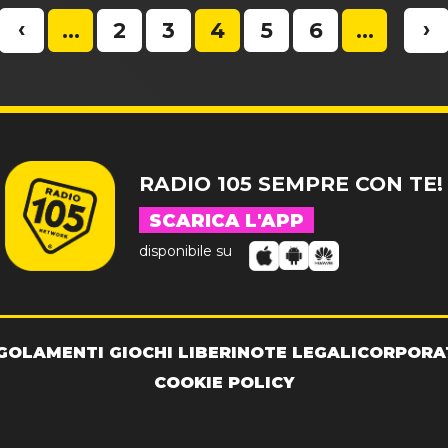
‹
›
...
2
3
4
5
6
...
RADIO 105 SEMPRE CON TE!
SCARICA L'APP
disponibile su
GOLAMENTI GIOCHI LIBERI
NOTE LEGALI
CORPORA
COOKIE POLICY