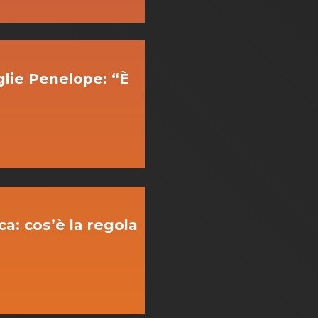
glie Penelope: “È
a: cos’è la regola