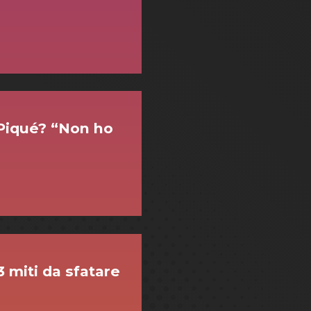
 Piqué? “Non ho
 miti da sfatare