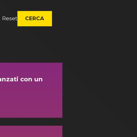
Reset
CERCA
anzati con un