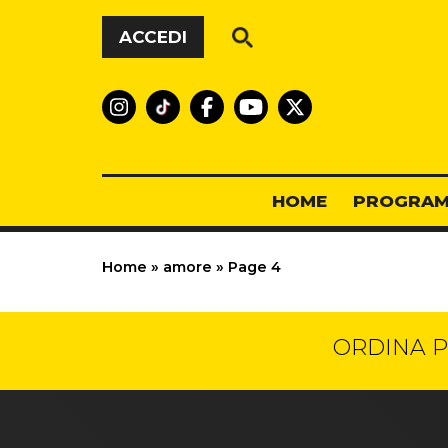
Vai al contenuto
ACCEDI
HOME
PROGRAM
Home
»
amore
»
Page 4
ORDINA P