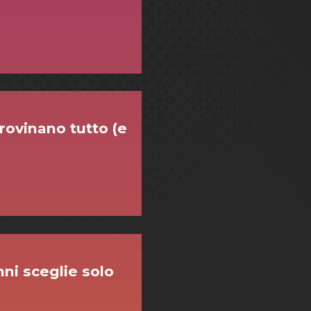
rovinano tutto (e
ni sceglie solo