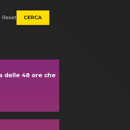
Reset
CERCA
la delle 48 ore che