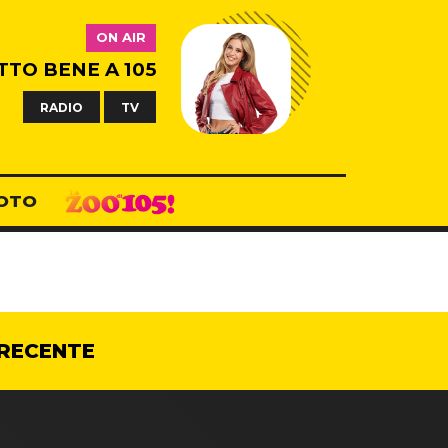
ON AIR
TTO BENE A 105
RADIO
TV
OTO
RECENTE