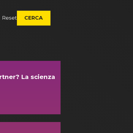
Reset
CERCA
artner? La scienza