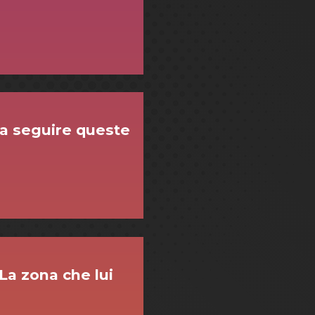
ta seguire queste
 La zona che lui