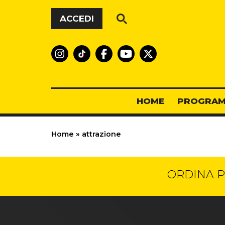
Vai al contenuto
ACCEDI
HOME
PROGRAM
Home
»
attrazione
ORDINA P