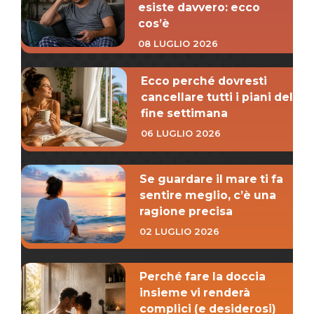
esiste davvero: ecco
cos’è
08 LUGLIO 2026
Ecco perché dovresti
cancellare tutti i piani del
fine settimana
06 LUGLIO 2026
Se guardare il mare ti fa
sentire meglio, c’è una
ragione precisa
02 LUGLIO 2026
Perché fare la doccia
insieme vi renderà
complici (e desiderosi)