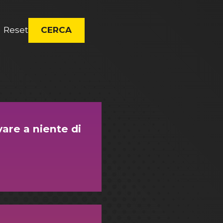
Reset
CERCA
are a niente di