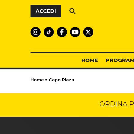
Vai al contenuto
ACCEDI
HOME
PROGRAM
Home
»
Capo Plaza
ORDINA P