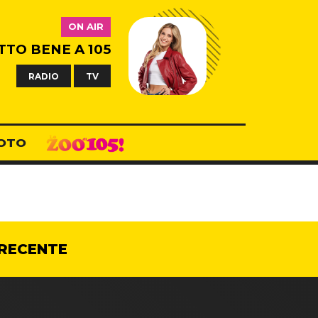
ON AIR
TTO BENE A 105
RADIO
TV
OTO
RECENTE