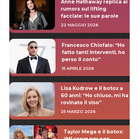
Anne Hathaway replica ai
rumors sul lifting
facciale: le sue parole
22 MAGGIO 2026
Francesco Chiofalo: “Ho
fatto tanti interventi, ho
perso il conto”
15 APRILE 2026
Lisa Kudrow e il botox a
60 anni: “Ho chiuso, mi ha
rovinato il viso”
25 MARZO 2026
Taylor Mega e il botox:
“Mi serve per non