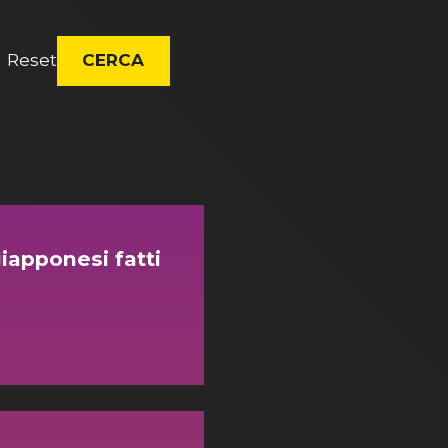
Reset
CERCA
giapponesi fatti