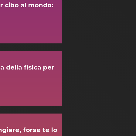
or cibo al mondo:
 della fisica per
ngiare, forse te lo