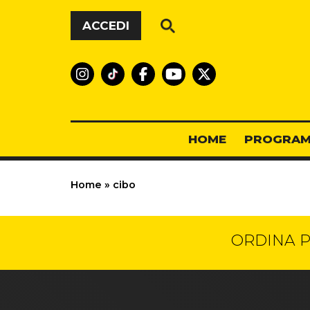
Vai al contenuto
ACCEDI
HOME
PROGRAM
Home
»
cibo
ORDINA P