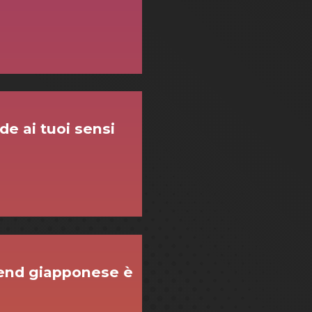
de ai tuoi sensi
rend giapponese è