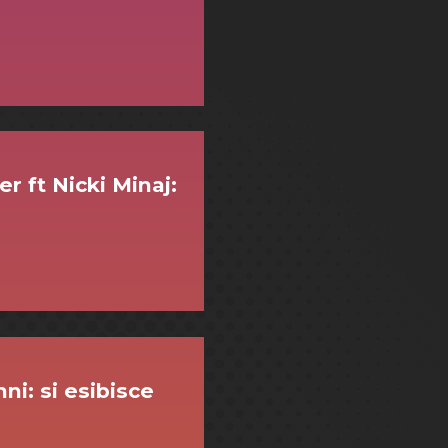
r ft Nicki Minaj:
i: si esibisce