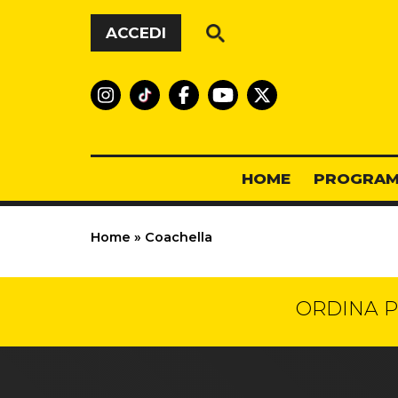
Vai al contenuto
ACCEDI
HOME
PROGRAM
Home
»
Coachella
ORDINA P