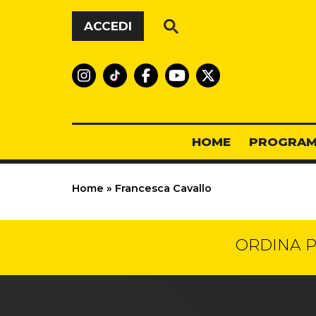
Vai al contenuto
ACCEDI
HOME
PROGRAM
Home
»
Francesca Cavallo
ORDINA P