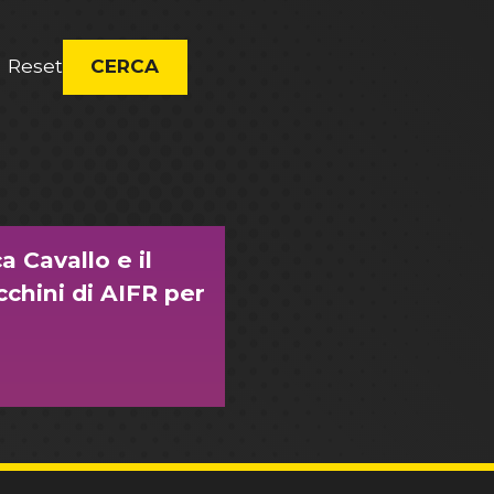
Reset
CERCA
 Cavallo e il
chini di AIFR per