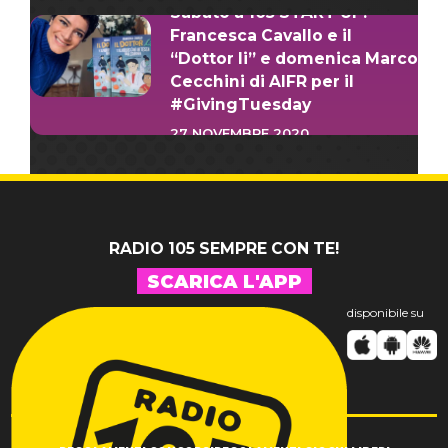
Sabato a 105 START UP!
Francesca Cavallo e il
“Dottor li” e domenica Marco
Cecchini di AIFR per il
#GivingTuesday
27 NOVEMBRE 2020
RADIO 105 SEMPRE CON TE!
SCARICA L'APP
disponibile su