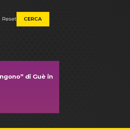
Reset
CERCA
angono” di Guè in