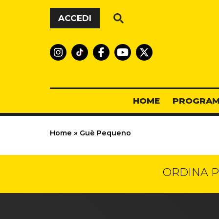
Vai al contenuto
ACCEDI
HOME
PROGRAM
Home
»
Guè Pequeno
ORDINA P