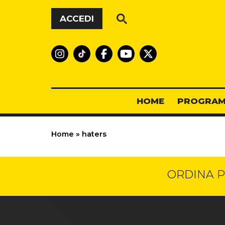
Vai al contenuto
ACCEDI
HOME
PROGRAM
Home
»
haters
ORDINA P