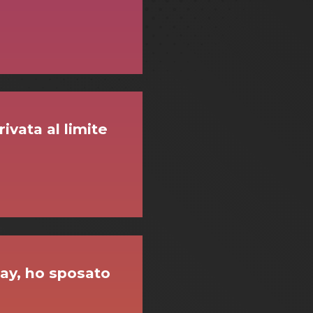
rivata al limite
ay, ho sposato