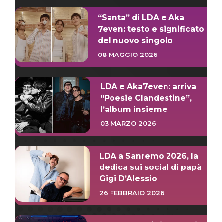
“Santa” di LDA e Aka
7even: testo e significato
del nuovo singolo
08 MAGGIO 2026
LDA e Aka7even: arriva
“Poesie Clandestine”,
l’album insieme
03 MARZO 2026
LDA a Sanremo 2026, la
dedica sui social di papà
Gigi D’Alessio
26 FEBBRAIO 2026