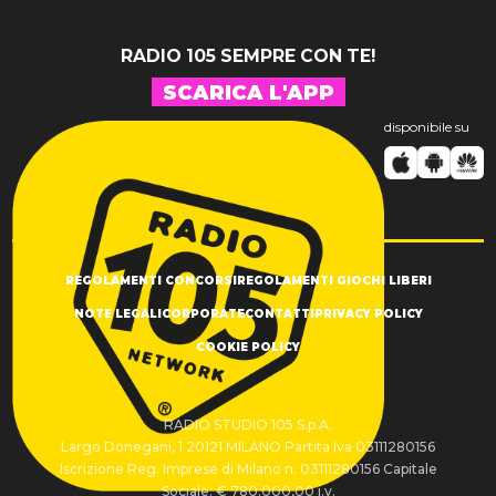
RADIO 105 SEMPRE CON TE!
SCARICA L'APP
disponibile su
REGOLAMENTI CONCORSI
REGOLAMENTI GIOCHI LIBERI
NOTE LEGALI
CORPORATE
CONTATTI
PRIVACY POLICY
COOKIE POLICY
RADIO STUDIO 105 S.p.A.
Largo Donegani, 1 20121 MILANO Partita Iva 03111280156
Iscrizione Reg. Imprese di Milano n. 03111280156 Capitale
Sociale: € 780.000,00 i.v.