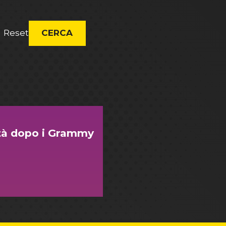
Reset
CERCA
ità dopo i Grammy