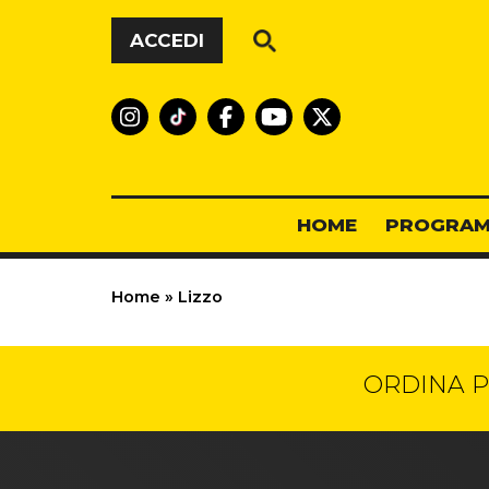
Vai al contenuto
ACCEDI
HOME
PROGRAM
Home
»
Lizzo
ORDINA P