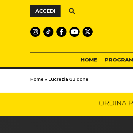
Vai al contenuto
ACCEDI
HOME
PROGRAM
Home
»
Lucrezia Guidone
ORDINA P