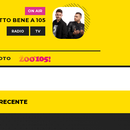
ON AIR
TTO BENE A 105
RADIO
TV
OTO
RECENTE