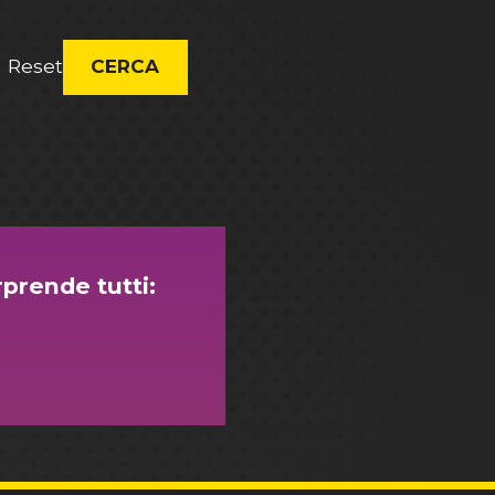
Reset
CERCA
prende tutti: