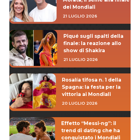
dei Mondiali
21 LUGLIO 2026
Piqué sugli spalti della
finale: la reazione allo
show di Shakira
21 LUGLIO 2026
Rosalía tifosa n. 1 della
Spagna: la festa per la
vittoria ai Mondiali
20 LUGLIO 2026
Effetto “Messi-ng”: il
trend di dating che ha
conquistato i Mondiali