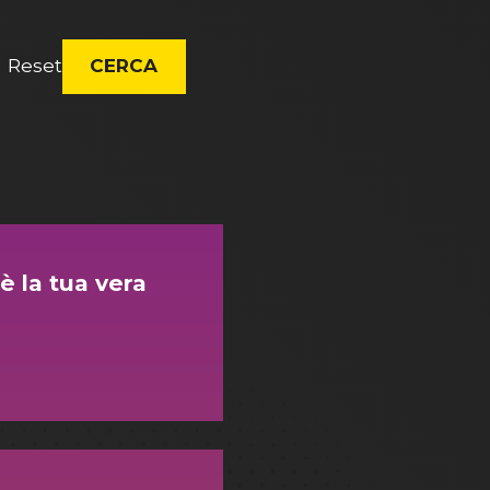
Reset
CERCA
 è la tua vera