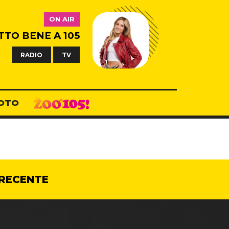
ON AIR
TTO BENE A 105
RADIO
TV
OTO
RECENTE