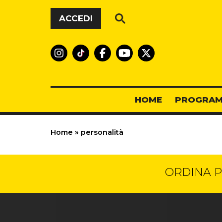
Vai al contenuto
ACCEDI
HOME
PROGRAM
Home
»
personalità
ORDINA P