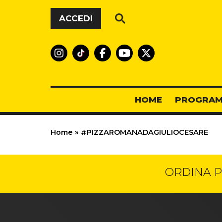
Vai al contenuto
ACCEDI
HOME
PROGRAM
Home
»
#PIZZAROMANADAGIULIOCESARE
ORDINA P