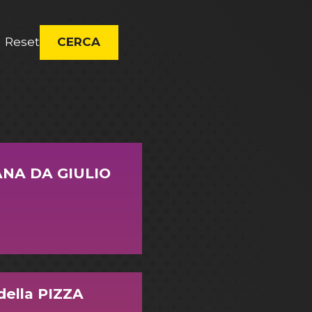
Reset
CERCA
ANA DA GIULIO
della PIZZA