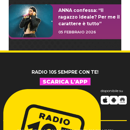
ANNA confessa: “Il
ragazzo ideale? Per me il
carattere è tutto”
05 FEBBRAIO 2026
RADIO 105 SEMPRE CON TE!
SCARICA L'APP
disponibile su