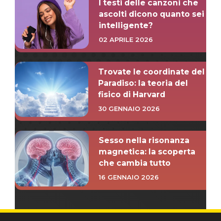
I testi delle canzoni che
ascolti dicono quanto sei
intelligente?
02 APRILE 2026
Trovate le coordinate del
Paradiso: la teoria del
fisico di Harvard
30 GENNAIO 2026
Sesso nella risonanza
magnetica: la scoperta
che cambia tutto
16 GENNAIO 2026