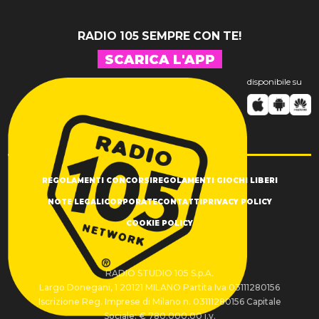
RADIO 105 SEMPRE CON TE!
SCARICA L'APP
disponibile su
REGOLAMENTI CONCORSI
REGOLAMENTI GIOCHI LIBERI
NOTE LEGALI
CORPORATE
CONTATTI
PRIVACY POLICY
COOKIE POLICY
RADIO STUDIO 105 S.p.A.
Largo Donegani, 1 20121 MILANO Partita Iva 03111280156
Iscrizione Reg. Imprese di Milano n. 03111280156 Capitale
Sociale: € 780.000,00 i.v.