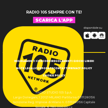
RADIO 105 SEMPRE CON TE!
SCARICA L'APP
disponibile su
REGOLAMENTI CONCORSI
REGOLAMENTI GIOCHI LIBERI
NOTE LEGALI
CORPORATE
CONTATTI
PRIVACY POLICY
COOKIE POLICY
RADIO STUDIO 105 S.p.A.
Largo Donegani, 1 20121 MILANO Partita Iva 03111280156
Iscrizione Reg. Imprese di Milano n. 03111280156 Capitale
Sociale: € 780.000,00 i.v.