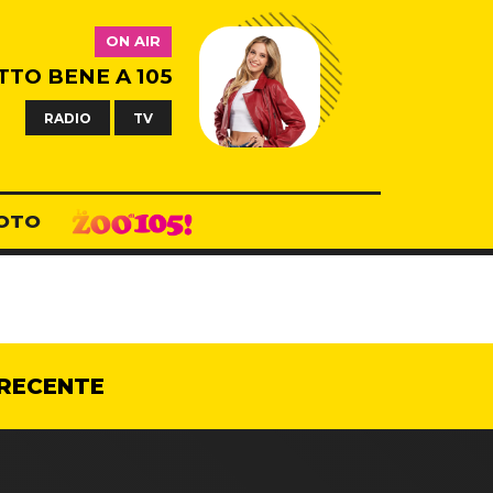
ON AIR
TTO BENE A 105
RADIO
TV
OTO
RECENTE