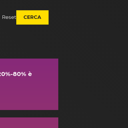
Reset
CERCA
 20%-80% è