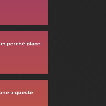
ale: perché piace
zione a queste