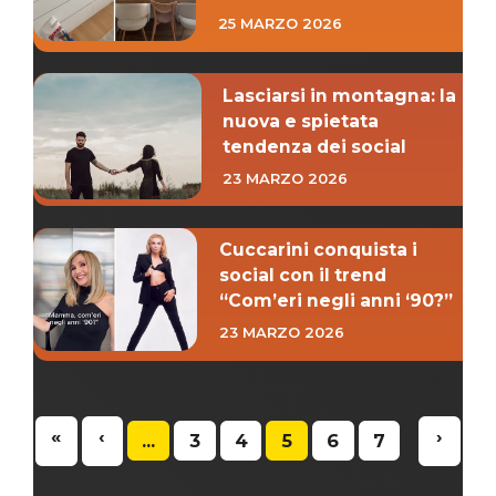
25 MARZO 2026
Lasciarsi in montagna: la
nuova e spietata
tendenza dei social
23 MARZO 2026
Cuccarini conquista i
social con il trend
“Com’eri negli anni ‘90?”
23 MARZO 2026
«
‹
›
...
3
4
5
6
7