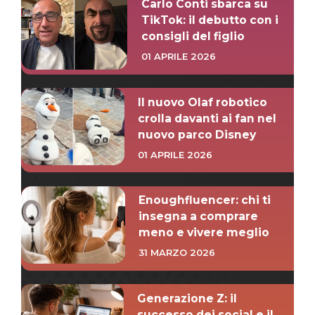
Carlo Conti sbarca su
TikTok: il debutto con i
consigli del figlio
01 APRILE 2026
Il nuovo Olaf robotico
crolla davanti ai fan nel
nuovo parco Disney
01 APRILE 2026
Enoughfluencer: chi ti
insegna a comprare
meno e vivere meglio
31 MARZO 2026
Generazione Z: il
successo dei social e il