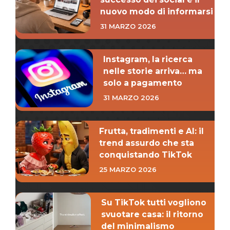
nuovo modo di informarsi
31 MARZO 2026
Instagram, la ricerca
nelle storie arriva… ma
solo a pagamento
31 MARZO 2026
Frutta, tradimenti e AI: il
trend assurdo che sta
conquistando TikTok
25 MARZO 2026
Su TikTok tutti vogliono
svuotare casa: il ritorno
del minimalismo