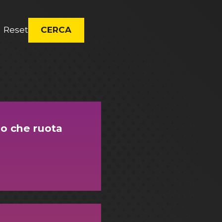
Reset
CERCA
ro che ruota