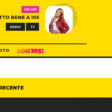
ON AIR
TTO BENE A 105
RADIO
TV
OTO
RECENTE