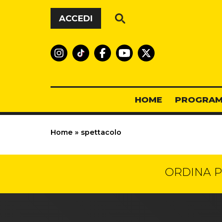
Vai al contenuto
ACCEDI
HOME
PROGRAM
Home
»
spettacolo
ORDINA P