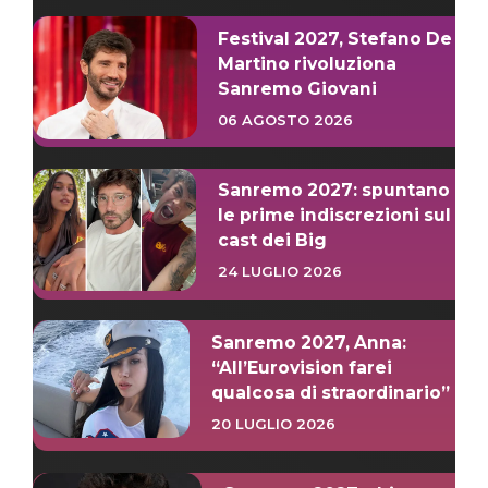
Festival 2027, Stefano De
Martino rivoluziona
Sanremo Giovani
06 AGOSTO 2026
Sanremo 2027: spuntano
le prime indiscrezioni sul
cast dei Big
24 LUGLIO 2026
Sanremo 2027, Anna:
“All’Eurovision farei
qualcosa di straordinario”
20 LUGLIO 2026