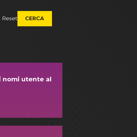
Reset
CERCA
 nomi utente al