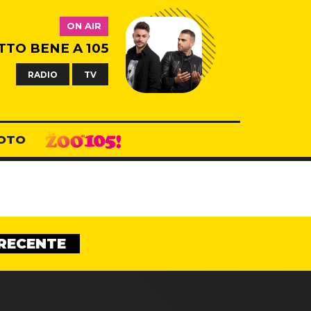
ON AIR
TTO BENE A 105
RADIO
TV
OTO
RECENTE