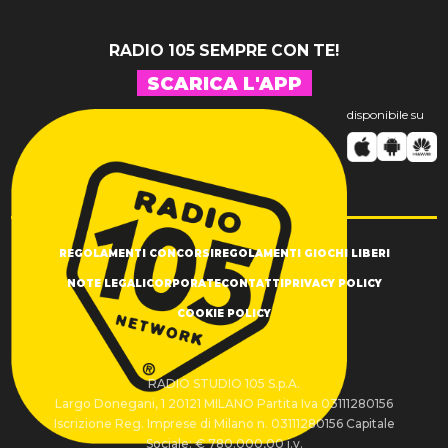
RADIO 105 SEMPRE CON TE!
SCARICA L'APP
disponibile su
REGOLAMENTI CONCORSI
REGOLAMENTI GIOCHI LIBERI
NOTE LEGALI
CORPORATE
CONTATTI
PRIVACY POLICY
COOKIE POLICY
RADIO STUDIO 105 S.p.A.
Largo Donegani, 1 20121 MILANO Partita Iva 03111280156
Iscrizione Reg. Imprese di Milano n. 03111280156 Capitale
Sociale: € 780.000,00 i.v.