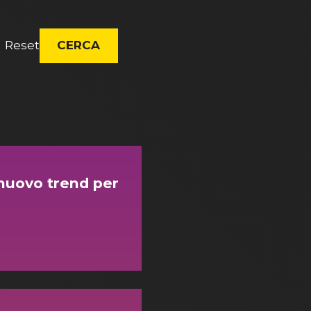
Reset
CERCA
 nuovo trend per