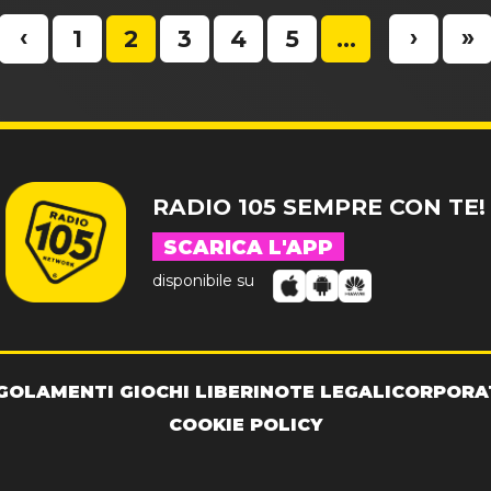
‹
›
»
1
2
3
4
5
...
RADIO 105 SEMPRE CON TE!
SCARICA L'APP
disponibile su
GOLAMENTI GIOCHI LIBERI
NOTE LEGALI
CORPORA
COOKIE POLICY