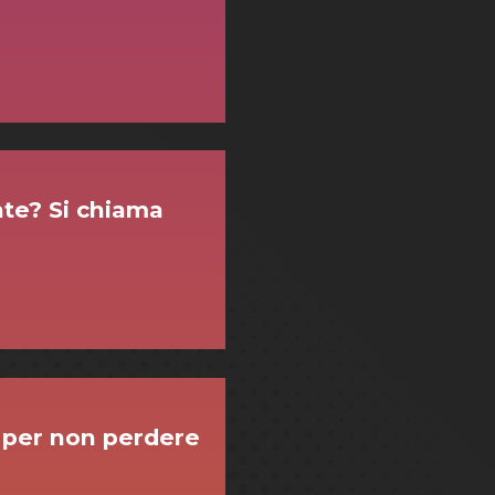
ate? Si chiama
a per non perdere