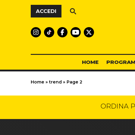
Vai al contenuto
ACCEDI
HOME
PROGRAM
Home
»
trend
»
Page 2
ORDINA P