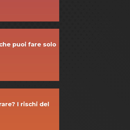
 che puoi fare solo
are? I rischi del