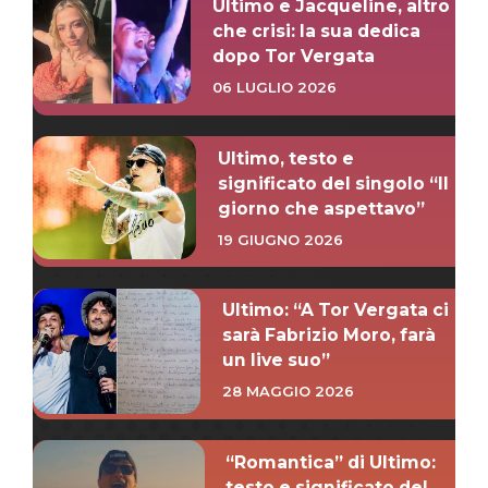
Ultimo e Jacqueline, altro
che crisi: la sua dedica
dopo Tor Vergata
06 LUGLIO 2026
Ultimo, testo e
significato del singolo “Il
giorno che aspettavo”
19 GIUGNO 2026
Ultimo: “A Tor Vergata ci
sarà Fabrizio Moro, farà
un live suo”
28 MAGGIO 2026
“Romantica” di Ultimo:
testo e significato del